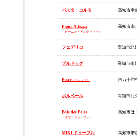
パスタ・コルタ
高知市幸町
Pigna Altezza
高知市南川添4
（ピーニャ・アルテッツァ）
フェデリコ
高知市北川
ブルドッグ
高知市南川添
Pesce
四万十市
（ペッシェ）
ボルベール
高知市北久
Bois des Fe'es
高知市はりま
（ボワ・ドゥ・フェ）
MIKI ドゥーブル
高知市帯屋町