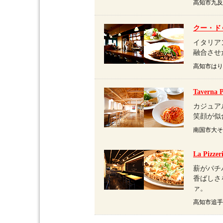
高知市九反田
クー・ド
イタリア
融合させ
高知市はりまや
Taverna P
カジュア
笑顔が似
南国市大そね甲
La Pizze
薪がパチ
香ばしさ
ァ。
高知市追手筋1-