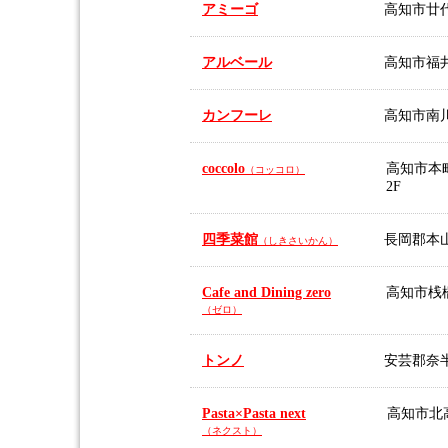
アミーゴ
高知市廿代町
アルベール
高知市福井町
カンフーレ
高知市南川
coccolo
高知市本町
（コッコロ）
2F
四季菜館
長岡郡本山
（しきさいかん）
Cafe and Dining zero
高知市桟橋通
（ゼロ）
トンノ
安芸郡奈半
Pasta×Pasta next
高知市北高
（ネクスト）