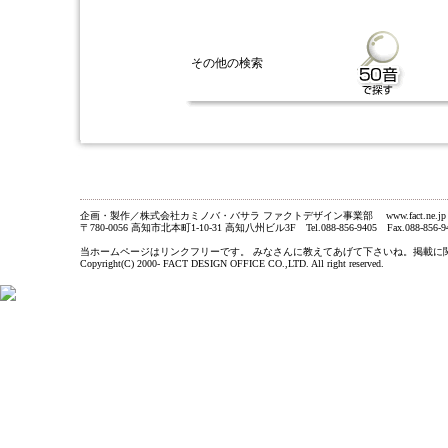
その他の検索
企画・製作／株式会社カミノバ・バサラ ファクトデザイン事業部 www.fact.ne.jp
〒780-0056 高知市北本町1-10-31 高知八州ビル3F Tel.088-856-9405 Fax.088-856-9
当ホームページはリンクフリーです。 みなさんに教えてあげて下さいね。掲載に関するお問い合わ
Copyright(C) 2000- FACT DESIGN OFFICE CO.,LTD. All right reserved.