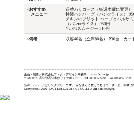
●
おすすめ
週替わりコース（毎週木曜に変更） 1
メニュー
特製ハンバーグ（パンorライス） 95
チキンのフリット ハーブとバルサ
（パンorライス） 950円
YUZUスムージー 510円
●
備考
収容46名（立席80名） P30台 カ
企画・製作／株式会社ファクトデザイン事務所 www.fact.ne.jp
〒780-0822 高知県高知市はりまや町3-19-15 Tel.088-885-3230 Fax.088-885-3229
当ホームページはリンクフリーです。 みなさんに教えてあげて下さいね。掲載に関するお問い合わ
Copyright(C) 2000- FACT DESIGN OFFICE CO.,LTD. All right reserved.