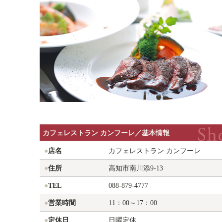
カフェレストラン
カンフーレ／基本情報
●
店名
カフェレストラン
カンフーレ
●
住所
高知市南川添9-13
●
TEL
088-879-4777
●
営業時間
11：00～17：00
●
定休日
日曜定休