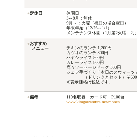
●
定休日
休園日
3～8月：無休
9月～：火曜（祝日の場合翌日）
年末年始（12/26～1/1）
メンテナンス休園（1月第2火曜～2
●
おすすめ
チキンのランチ 1,200円
メニュー
カツオのランチ 800円
ハヤシライス 800円
カレーライス 800円
鹿々ソーセージドッグ 500円
シェフ手づくり「本日のスウィーツ
（ドリンクとセット）￥600
※表示価格は税込です。
●
備考
110名収容 カード可 P100台
www.kitagawamura.net/monet/