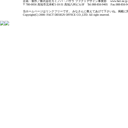
企画・製作／株式会社カミノバ・バサラ ファクトデザイン事業部 www.fact.ne.jp
〒780-0056 高知市北本町1-10-31 高知八州ビル3F Tel.088-856-9405 Fax.088-856-9
当ホームページはリンクフリーです。 みなさんに教えてあげて下さいね。掲載に関するお問い合わ
Copyright(C) 2000- FACT DESIGN OFFICE CO.,LTD. All right reserved.