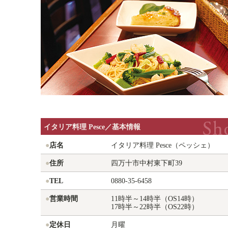
イタリア料理 Pesce／基本情報
●
店名
イタリア料理 Pesce（ペッシェ）
●
住所
四万十市中村東下町39
●
TEL
0880-35-6458
●
営業時間
11時半～14時半（OS14時）
17時半～22時半（OS22時）
●
定休日
月曜