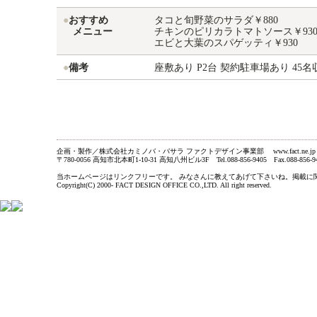
●
おすすめ
タコと旬野菜のサラダ￥880
メニュー
チキンのピリカラトマトソース￥93
エビと大葉のスパゲッティ￥930
●
備考
座敷あり P2台 契約駐車場あり 45名
企画・製作／株式会社カミノバ・バサラ ファクトデザイン事業部 www.fact.ne.jp
〒780-0056 高知市北本町1-10-31 高知八州ビル3F Tel.088-856-9405 Fax.088-856-9
当ホームページはリンクフリーです。 みなさんに教えてあげて下さいね。掲載に関するお問い合わ
Copyright(C) 2000- FACT DESIGN OFFICE CO.,LTD. All right reserved.