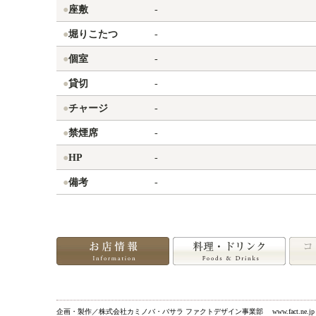
●
座敷
-
●
堀りこたつ
-
●
個室
-
●
貸切
-
●
チャージ
-
●
禁煙席
-
●
HP
-
●
備考
-
企画・製作／株式会社カミノバ・バサラ ファクトデザイン事業部 www.fact.ne.jp