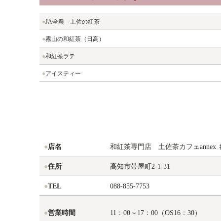
●
JA全農 土佐の紅茶
●
霧山の和紅茶（日高）
●
和紅茶ラテ
●
アイスティー
●
店名
和紅茶専門店 土佐茶カフェannex
●
住所
高知市帯屋町2-1-31
●
TEL
088-855-7753
●
営業時間
11：00～17：00（OS16：30）