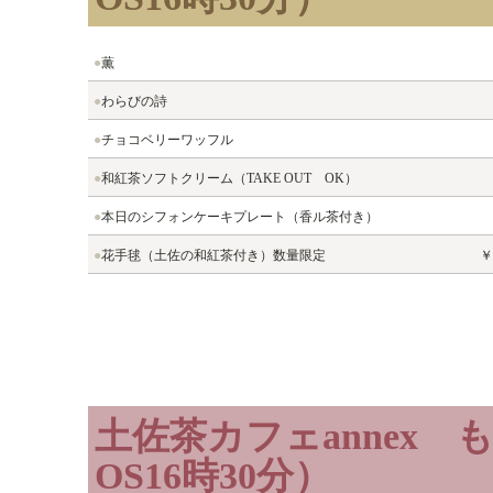
●
薫
●
わらびの詩
●
チョコベリーワッフル
●
和紅茶ソフトクリーム（TAKE OUT OK）
●
本日のシフォンケーキプレート（香ル茶付き）
●
花手毬（土佐の和紅茶付き）数量限定
￥
土佐茶カフェannex 
OS16時30分）