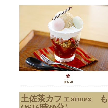
茜
￥650
土佐茶カフェannex 
OS16時30分）