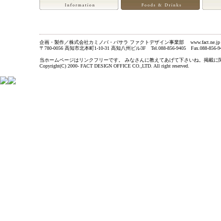
企画・製作／株式会社カミノバ・バサラ ファクトデザイン事業部 www.fact.ne.jp
〒780-0056 高知市北本町1-10-31 高知八州ビル3F Tel.088-856-9405 Fax.088-856-9
当ホームページはリンクフリーです。 みなさんに教えてあげて下さいね。掲載に関するお問い合わ
Copyright(C) 2000- FACT DESIGN OFFICE CO.,LTD. All right reserved.