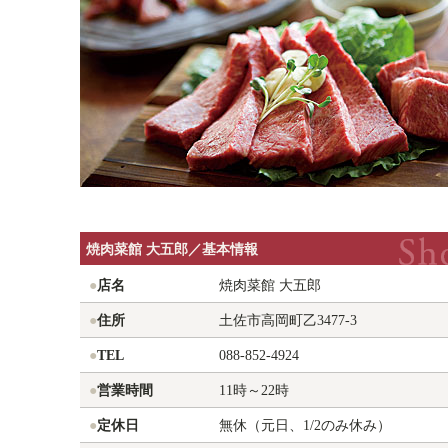
焼肉菜館 大五郎／基本情報
●
店名
焼肉菜館 大五郎
●
住所
土佐市高岡町乙3477-3
●
TEL
088-852-4924
●
営業時間
11時～22時
●
定休日
無休（元日、1/2のみ休み）