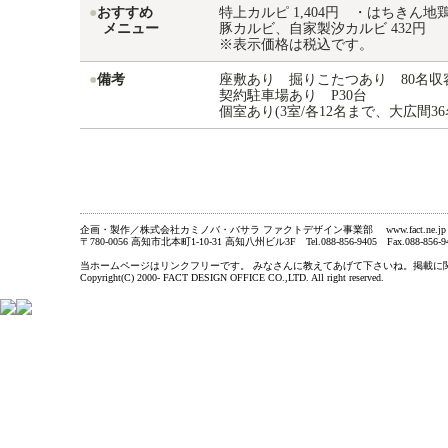
●
おすすめ
特上カルピ 1,404円 ・はちきん地鶏
メニュー
豚カルビ、自家製汐カルビ 432円
※表示価格は税込です。
●
備考
座敷あり 掘りこたつあり 80名収
契約駐車場あり P30台
個室あり(3室/各12名まで、大広間36
企画・製作／株式会社カミノバ・バサラ ファクトデザイン事業部 www.fact.ne.jp
〒780-0056 高知市北本町1-10-31 高知八州ビル3F Tel.088-856-9405 Fax.088-856-9
当ホームページはリンクフリーです。 みなさんに教えてあげて下さいね。掲載に関するお問い合わ
Copyright(C) 2000- FACT DESIGN OFFICE CO.,LTD. All right reserved.