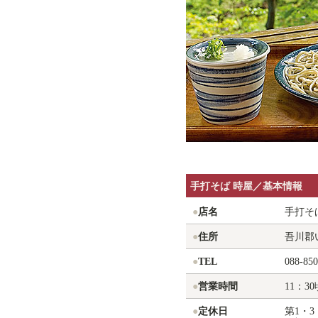
手打そば 時屋／基本情報
●
店名
手打そ
●
住所
吾川郡い
●
TEL
088-850
●
営業時間
11：30
●
定休日
第1・