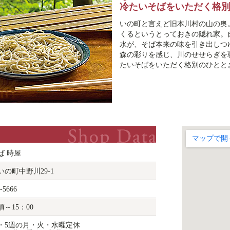
冷たいそばをいただく格
いの町と言えど旧本川村の山の奥
くるというとっておきの隠れ家。
水が、そば本来の味を引き出しつ
森の彩りを感じ、川のせせらぎを
たいそばをいただく格別のひとと
ば 時屋
の町中野川29-1
-5666
頃～15：00
3・5週の月・火・水曜定休