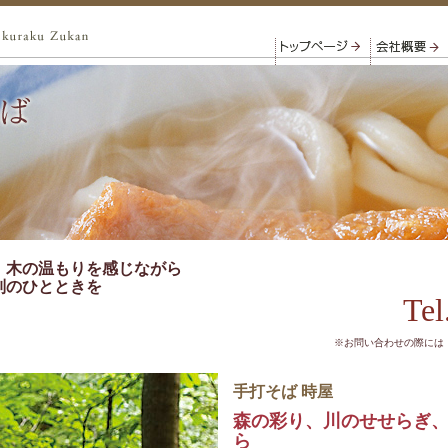
、木の温もりを感じながら
別のひとときを
Tel
※お問い合わせの際には
手打そば 時屋
森の彩り、川のせせらぎ
ら