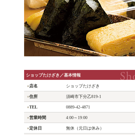
ショップたけざき／基本情報
●
店名
ショップたけざき
●
住所
須崎市下分乙819-1
●
TEL
0889-42-4871
●
営業時間
4:00～19:00
●
定休日
無休（元日は休み）