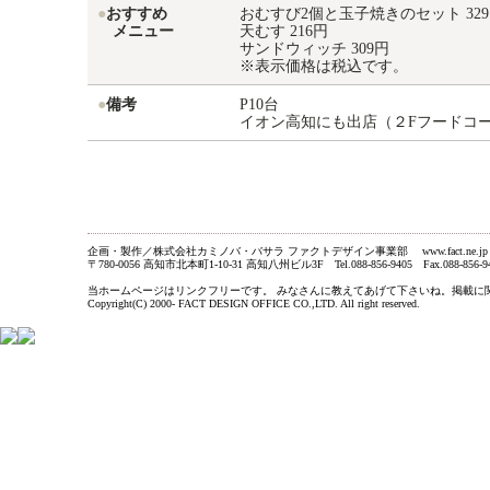
●
おすすめ
おむすび2個と玉子焼きのセット 32
メニュー
天むす 216円
サンドウィッチ 309円
※表示価格は税込です。
●
備考
P10台
イオン高知にも出店（２Fフードコ
企画・製作／株式会社カミノバ・バサラ ファクトデザイン事業部 www.fact.ne.jp
〒780-0056 高知市北本町1-10-31 高知八州ビル3F Tel.088-856-9405 Fax.088-856-9
当ホームページはリンクフリーです。 みなさんに教えてあげて下さいね。掲載に関するお問い合わ
Copyright(C) 2000- FACT DESIGN OFFICE CO.,LTD. All right reserved.