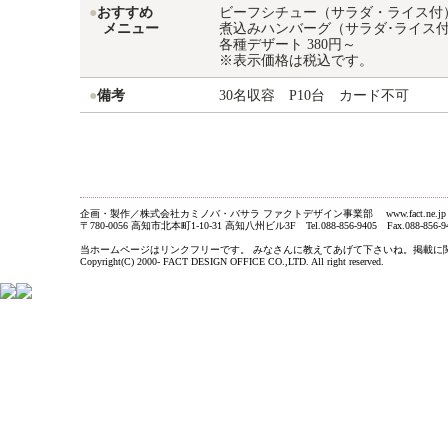
●
おすすめ
ビーフシチュー（サラダ・ライス付） 1
メニュー
煮込みハンバーグ（サラダ･ライス付） 
各種デザート 380円～
※表示価格は税込です。
●
備考
30名収容 P10台 カード不可
企画・製作／株式会社カミノバ・バサラ ファクトデザイン事業部 www.fact.ne.jp
〒780-0056 高知市北本町1-10-31 高知八州ビル3F Tel.088-856-9405 Fax.088-856-9
当ホームページはリンクフリーです。 みなさんに教えてあげて下さいね。掲載に関するお問い合わ
Copyright(C) 2000- FACT DESIGN OFFICE CO.,LTD. All right reserved.