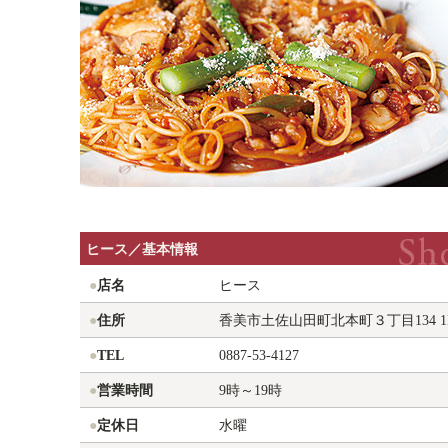
ヒース／基本情報
●
店名
ヒース
●
住所
香美市土佐山田町北本町３丁目134 1
●
TEL
0887-53-4127
●
営業時間
9時～19時
●
定休日
水曜