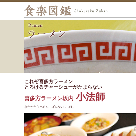
これぞ喜多方ラーメン
とろけるチャーシューがたまらない
小法師
喜多方ラーメン坂内
きたかたらーめん ばんない こぼし