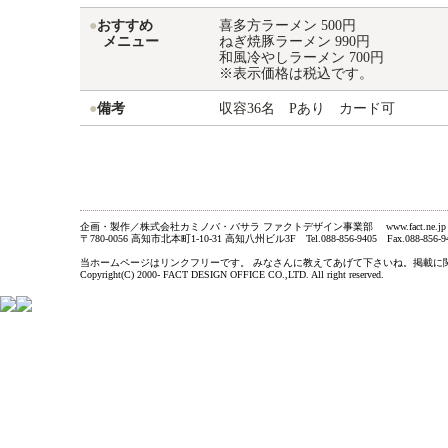
●
おすすめ
喜多方ラーメン 500円
メニュー
ねぎ焼豚ラーメン 990円
和風冷やしラーメン 700円
※表示価格は税込です。
●
備考
収容36名 Pあり カード可
企画・製作／株式会社カミノバ・バサラ ファクトデザイン事業部 www.fact.ne.jp
〒780-0056 高知市北本町1-10-31 高知八州ビル3F Tel.088-856-9405 Fax.088-856-9
当ホームページはリンクフリーです。 みなさんに教えてあげて下さいね。掲載に関するお問い合わ
Copyright(C) 2000- FACT DESIGN OFFICE CO.,LTD. All right reserved.