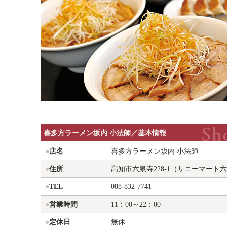
喜多方ラーメン坂内 小法師／基本情報
●
店名
喜多方ラーメン坂内 小法師
●
住所
高知市六泉寺228-1（サニーマート
●
TEL
088-832-7741
●
営業時間
11：00～22：00
●
定休日
無休