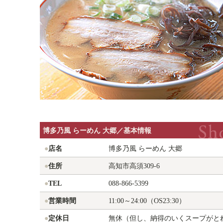
博多乃風 らーめん 大郷／基本情報
●
店名
博多乃風 らーめん 大郷
●
住所
高知市高須309-6
●
TEL
088-866-5399
●
営業時間
11:00～24:00（OS23:30）
●
定休日
無休（但し、納得のいくスープがと