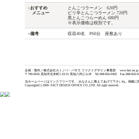
●
おすすめ
とんこつラーメン 620円
メニュー
ピリ辛とんこつラーメン 720円
黒とんこつらーめん 680円
※表示価格は税別です。
●
備考
収容40名 P60台 座敷あり
企画・製作／株式会社カミノバ・バサラ ファクトデザイン事業部 www.fact.ne.jp
〒780-0056 高知市北本町1-10-31 高知八州ビル3F Tel.088-856-9405 Fax.088-856-9
当ホームページはリンクフリーです。 みなさんに教えてあげて下さいね。掲載に関するお問い合わ
Copyright(C) 2000- FACT DESIGN OFFICE CO.,LTD. All right reserved.