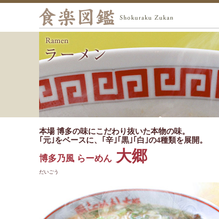
本場 博多の味にこだわり抜いた本物の味。
｢元｣をベースに、｢辛｣｢黒｣｢白｣の4種類を展開。
大郷
博多乃風 らーめん
だいごう