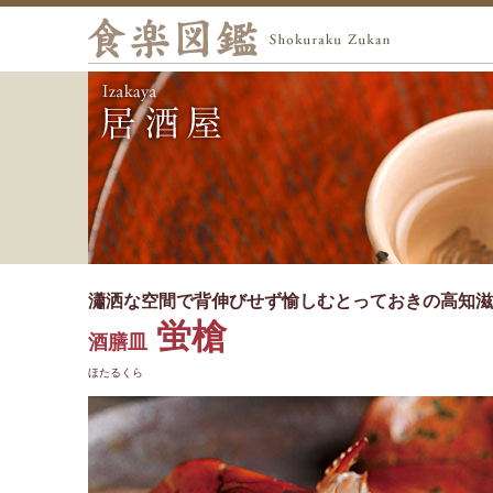
瀟洒な空間で背伸びせず愉しむとっておきの高知滋
蛍槍
酒膳皿
ほたるくら