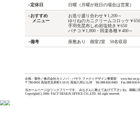
●
定休日
日曜（月曜が祝日の場合は営業）
●
おすすめ
お造り盛り合わせ￥1,200～
メニュー
ゆりねのカニクリームコロッケ￥65
手羽先昆布しめ岩塩焼き￥650
バチコ￥1,800・田楽各種￥400～
●
備考
座敷あり 個室2室 50名収容
企画・製作／株式会社カミノバ・バサラ ファクトデザイン事業部 www.fact.ne.jp
〒780-0056 高知市北本町1-10-31 高知八州ビル3F Tel.088-856-9405 Fax.088-856-9
当ホームページはリンクフリーです。 みなさんに教えてあげて下さいね。掲載に関するお問い合わ
Copyright(C) 2000- FACT DESIGN OFFICE CO.,LTD. All right reserved.