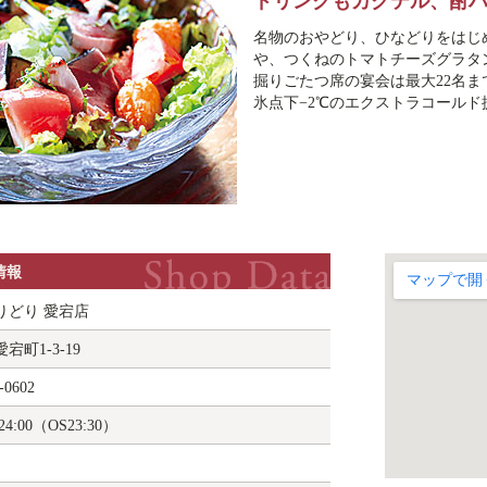
ドリンクもカクテル、酎
名物のおやどり、ひなどりをはじ
や、つくねのトマトチーズグラタ
掘りごたつ席の宴会は最大22名ま
氷点下−2℃のエクストラコールド
情報
りどり 愛宕店
宕町1-3-19
-0602
24:00（OS23:30）