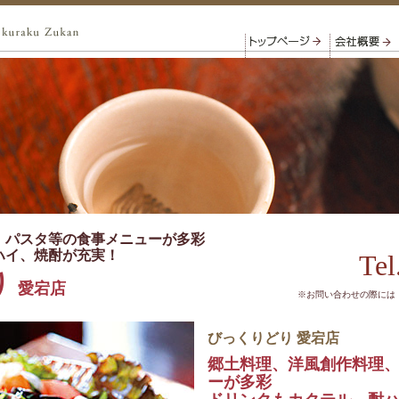
、パスタ等の食事メニューが多彩
ハイ、焼酎が充実！
Tel
り
愛宕店
※お問い合わせの際には
びっくりどり 愛宕店
郷土料理、洋風創作料理
ーが多彩