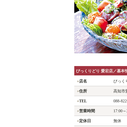
びっくりどり
愛宕店
／基本
●
店名
びっく
●
住所
高知市愛
●
TEL
088-822
●
営業時間
17:00～
●
定休日
無休