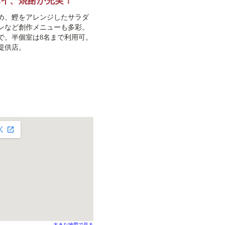
ハイ、焼酎が充実！
め、鰹をアレンジしたサラダ
ンなど創作メニューも多彩。
で。半個室は8名まで利用可。
提供店。
大きな地図で見る