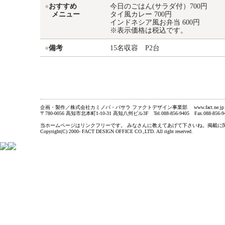
●
おすすめ
今日のごはん(サラダ付）700円
メニュー
タイ風カレー 700円
インドネシア風お弁当 600円
※表示価格は税込です。
●
備考
15名収容 P2台
企画・製作／株式会社カミノバ・バサラ ファクトデザイン事業部 www.fact.ne.jp
〒780-0056 高知市北本町1-10-31 高知八州ビル3F Tel.088-856-9405 Fax.088-856-9
当ホームページはリンクフリーです。 みなさんに教えてあげて下さいね。掲載に関するお問い合わ
Copyright(C) 2000- FACT DESIGN OFFICE CO.,LTD. All right reserved.