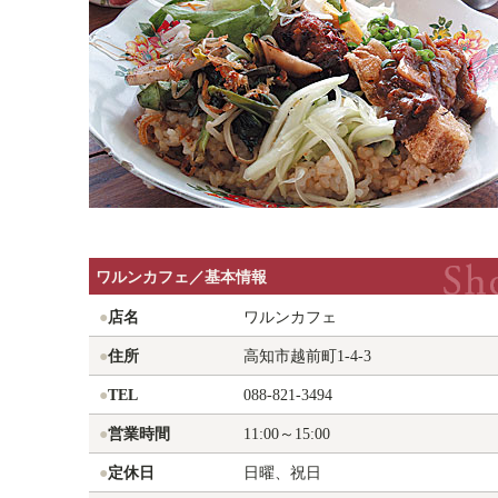
ワルンカフェ／基本情報
●
店名
ワルンカフェ
●
住所
高知市越前町1-4-3
●
TEL
088-821-3494
●
営業時間
11:00～15:00
●
定休日
日曜、祝日