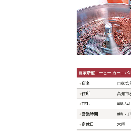
自家焙煎コーヒー カーニバ
●
店名
自家焙
●
住所
高知市横
●
TEL
088-841
●
営業時間
8時～1
●
定休日
木曜