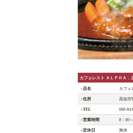
カフェレスト
ＡＬＰＨＡ．
●
店名
カフェ
●
住所
高知市鴨
●
TEL
088-843
●
営業時間
8：00～
●
定休日
無休