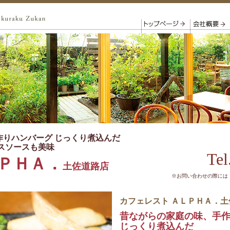
作りハンバーグ じっくり煮込んだ
スソースも美味
Tel
ＰＨＡ．
土佐道路店
※お問い合わせの際には
カフェレスト
ＡＬＰＨＡ．
土
昔ながらの家庭の味、手
じっくり煮込んだ