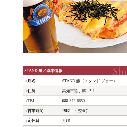
STAND 醸／基本情報
●
店名
STAND 醸（スタンド ジョー）
●
住所
高知市追手筋1-3-1
●
TEL
088-872-6650
●
営業時間
19時半～翌4時
●
定休日
月曜